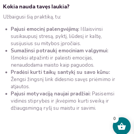
Kokia nauda tavęs laukia?
Užbaigusi šią praktiką, tu:
Pajusi emocinį palengvėjimą:
Išlaisvinsi
susikaupusį stresą, pyktį, liūdesį ir kaltę,
susijusius su mitybos įpročiais.
Sumažinsi potraukį emociniam valgymui:
Išmoksi atpažinti ir paleisti emocijas,
nenaudodama maisto kaip paguodos.
Pradėsi kurti taikų santykį su savo kūnu:
Žengsi žingsnį link didesnio savęs priėmimo ir
atjautos.
Pajusi motyvaciją naujai pradžiai:
Pasisemsi
vidinės stiprybės ir įkvėpimo kurti sveiką ir
džiaugsmingą ryšį su maistu ir savimi.
0