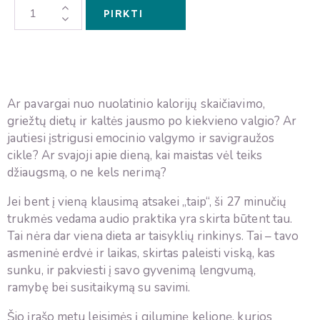
PIRKTI
Ar pavargai nuo nuolatinio kalorijų skaičiavimo,
griežtų dietų ir kaltės jausmo po kiekvieno valgio? Ar
jautiesi įstrigusi emocinio valgymo ir savigraužos
cikle? Ar svajoji apie dieną, kai maistas vėl teiks
džiaugsmą, o ne kels nerimą?
Jei bent į vieną klausimą atsakei „taip“, ši 27 minučių
trukmės vedama audio praktika yra skirta būtent tau.
Tai nėra dar viena dieta ar taisyklių rinkinys. Tai – tavo
asmeninė erdvė ir laikas, skirtas paleisti viską, kas
sunku, ir pakviesti į savo gyvenimą lengvumą,
ramybę bei susitaikymą su savimi.
Šio įrašo metu leisimės į giluminę kelionę, kurios