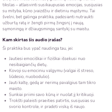
tikslas – atlaisvinti susikaupusias emocijas, susijusias
su mityba, kūno įvaizdžiu ir dietiniu mąstymu. Tai
švelni, bet galinga praktika, padėsianti nutraukti
užburtą ratą ir žengti pirmą žingsnį į naują,
sąmoningą ir džiaugsmingą santykį su maistu.
Kam skirtas šis audio įrašas?
Ši praktika bus ypač naudinga tau, jei:
Jautiesi emociškai ir fiziškai išsekusi nuo
nesibaigiančių dietų.
Kovoji su emociniu valgymu (valgai iš streso,
liūdesio, nuobodulio).
Jauti kaltę, gėdą ar nerimą pavalgius tam tikro
maisto.
Sunkiai priimi savo kūną ir nuolat jį kritikuoji.
Trokšti paleisti praeities patirtis, susijusias su
svorio kontrole, ir pradėti viską iš naujo.