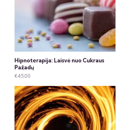
Hipnoterapija: Laisvė nuo Cukraus
Pažadų
€
45.00