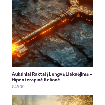
Auksiniai Raktai į Lengvą Lieknėjimą –
Hipnoterapinė Kelionė
€
45.00