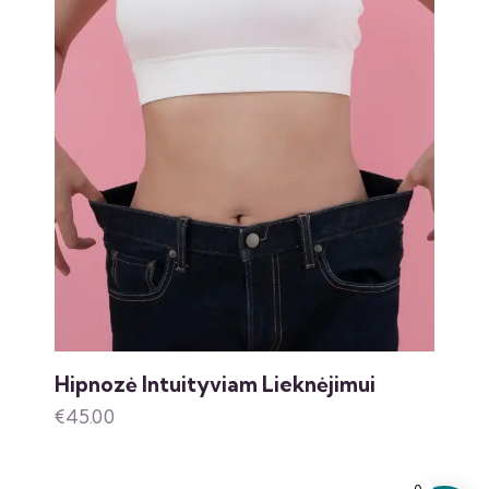
Hipnozė Intuityviam Lieknėjimui
€
45.00