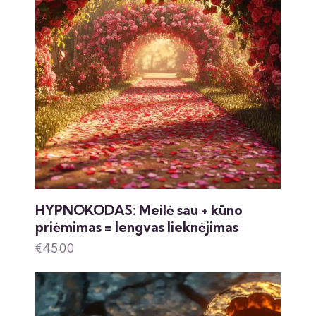
HYPNOKODAS: Meilė sau + kūno
priėmimas = lengvas lieknėjimas
€
45.00