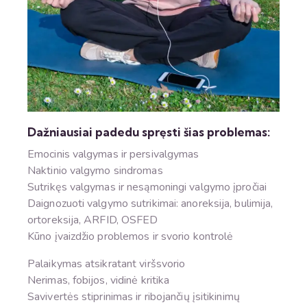
Dažniausiai padedu spręsti šias problemas:
Emocinis valgymas ir persivalgymas
Naktinio valgymo sindromas
Sutrikęs valgymas ir nesąmoningi valgymo įpročiai
Daignozuoti valgymo sutrikimai: anoreksija, bulimija,
ortoreksija, ARFID, OSFED
Kūno įvaizdžio problemos ir svorio kontrolė
Palaikymas atsikratant viršsvorio
Nerimas, fobijos, vidinė kritika
Savivertės stiprinimas ir ribojančių įsitikinimų