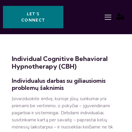
LET'S
CONNECT
Individual Cognitive Behavioral
Hypnotherapy (CBH)
Individualus darbas su giliausiomis
problemų šaknimis
Įsivaizduokite erdvę, kurioje jūsų sunkumai yra
priimami be vertinimo, o pokyčiai – įgyvendinami
pagarbiai ir sistemingai. Dirbdami individualiai,
susitinkame kartą per savaitę – paprastai kelių
mėnesių laikotarpiui – ir nuosekliai keičiame ne tik