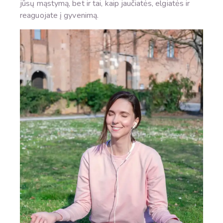
jūsų mąstymą, bet ir tai, kaip jaučiatės, elgiatės ir
reaguojate į gyvenimą.