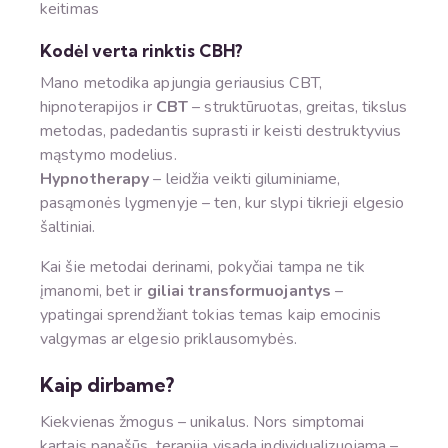
keitimas
Kodėl verta rinktis CBH?
Mano metodika apjungia geriausius CBT,
hipnoterapijos ir
CBT
– struktūruotas, greitas, tikslus
metodas, padedantis suprasti ir keisti destruktyvius
mąstymo modelius.
Hypnotherapy
– leidžia veikti giluminiame,
pasąmonės lygmenyje – ten, kur slypi tikrieji elgesio
šaltiniai.
Kai šie metodai derinami, pokyčiai tampa ne tik
įmanomi, bet ir
giliai transformuojantys
–
ypatingai sprendžiant tokias temas kaip emocinis
valgymas ar elgesio priklausomybės.
Kaip dirbame?
Kiekvienas žmogus – unikalus. Nors simptomai
kartais panašūs, terapija visada individualizuojama –